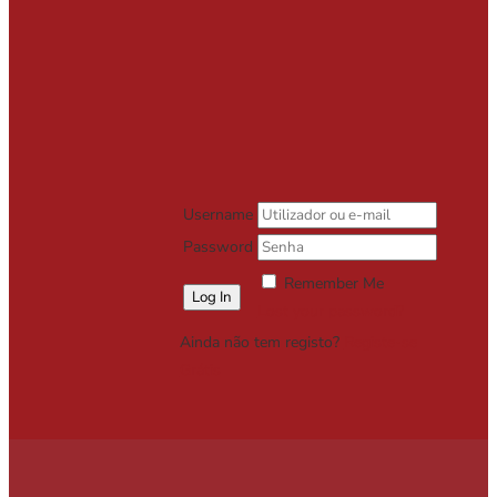
Username
Password
Remember Me
Lost your password?
Ainda não tem registo?
Registe-se
Grátis