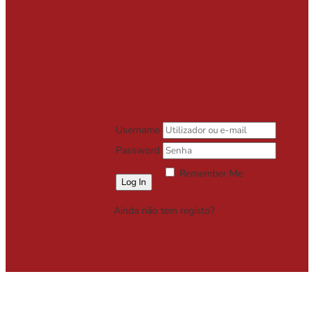
Username
Password
Remember Me
Lost your password?
Ainda não tem registo?
Registe-se
Grátis