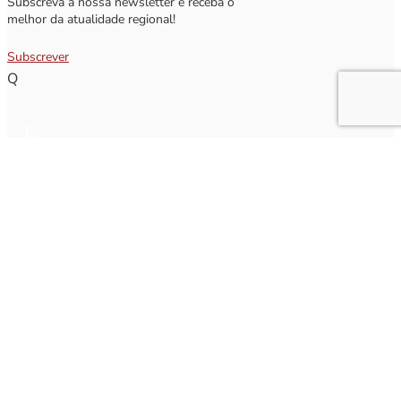
Subscreva a nossa newsletter e receba o
melhor da atualidade regional!
Subscrever
Q
Subscrever Newsletter
Insira o seu nome e o seu email para receber a Newsletter.
[sibwp_form id=1]
Nota
: Os seus dados não serão fornecidos a terceiros sendo apenas utilizados para envio de
informações acerca da Região da Nazaré. A qualquer momento poderá anular o seu registo.