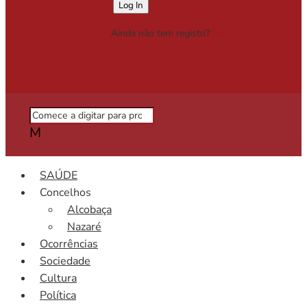
Lost your password?
Ainda não tem registo?
Registe-se
Grátis
M
SAÚDE
Concelhos
Alcobaça
Nazaré
Ocorrências
Sociedade
Cultura
Política