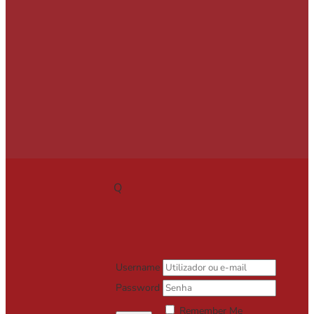
Q
Username
Password
Remember Me