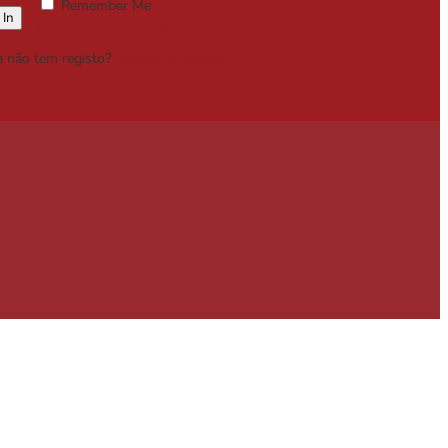
Remember Me
Lost your password?
a não tem registo?
Registe-se Grátis