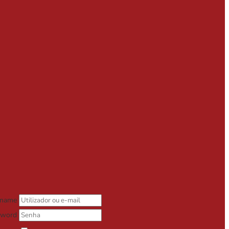
rname
sword