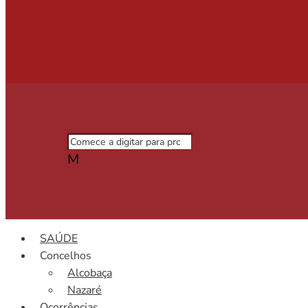
M
SAÚDE
Concelhos
Alcobaça
Nazaré
Ocorrências