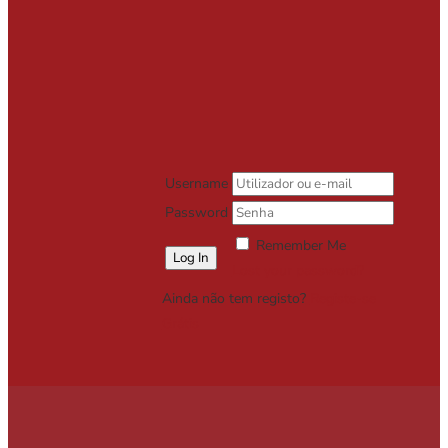
Username
Password
Remember Me
Lost your password?
Ainda não tem registo?
Registe-se
Grátis