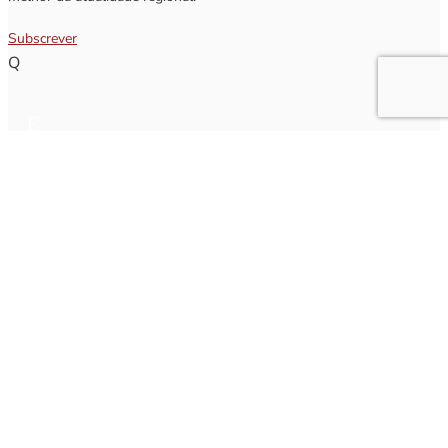
Subscrever
Q
Subscrever Newsletter
Insira o seu nome e o seu email para receber a Newsletter.
[sibwp_form id=1]
Nota
: Os seus dados não serão fornecidos a terceiros sendo apenas utilizados para envio de
informações acerca da Região da Nazaré. A qualquer momento poderá anular o seu registo.