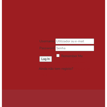
Username
Password
Remember Me
Lost your password?
Ainda não tem registo?
Registe-se
Grátis