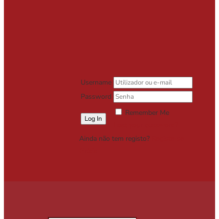
Username
Password
Remember Me
Lost your password?
Ainda não tem registo?
Registe-se
Grátis