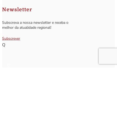
Newsletter
Subscreva a nossa newsletter e receba o
melhor da atualidade regional!
Subscrever
Q
Subscrever Newsletter
Insira o seu nome e o seu email para receber a Newsletter.
[sibwp_form id=1]
Nota
: Os seus dados não serão fornecidos a terceiros sendo apenas utilizados para envio de