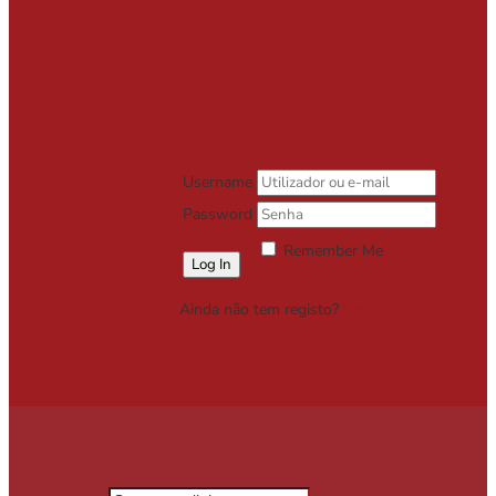
Username
Password
Remember Me
Lost your password?
Ainda não tem registo?
Registe-se
Grátis