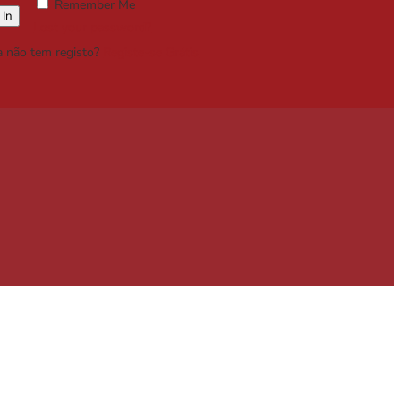
Remember Me
Lost your password?
a não tem registo?
Registe-se Grátis