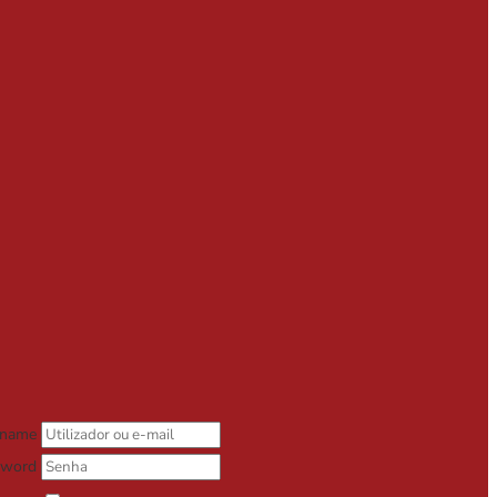
rname
sword