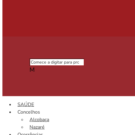
M
SAÚDE
Concelhos
Alcobaça
Nazaré
Ocorrências