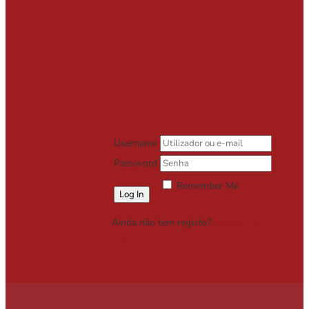
Username
Password
Remember Me
Lost your password?
Ainda não tem registo?
Registe-se
Grátis