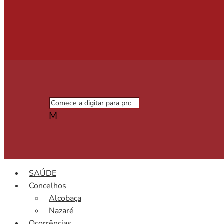
M
SAÚDE
Concelhos
Alcobaça
Nazaré
Ocorrências