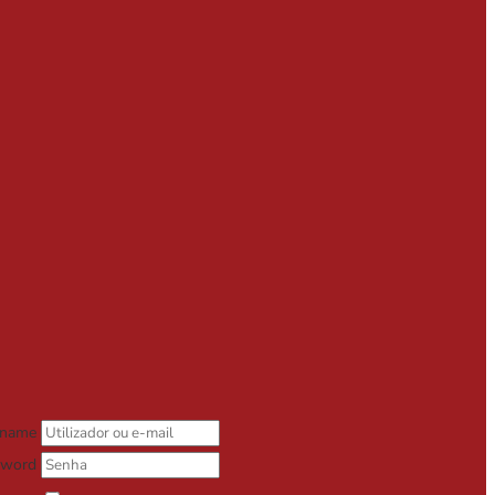
rname
sword