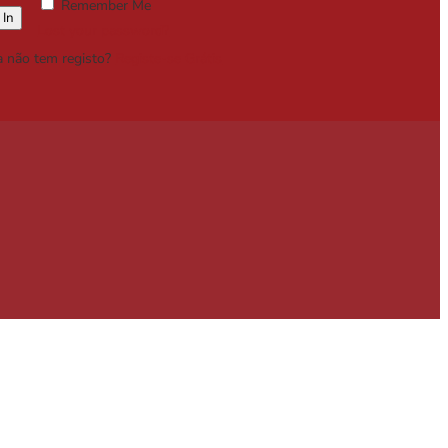
Remember Me
Lost your password?
a não tem registo?
Registe-se Grátis