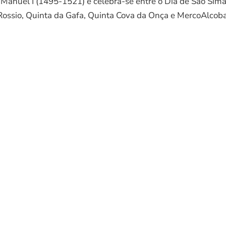
 Manuel I (1495-1521) e celebra-se entre o Dia de São Simã
 Rossio, Quinta da Gafa, Quinta Cova da Onça e MercoAlcob