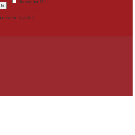
Remember Me
Lost your password?
a não tem registo?
Registe-se Grátis