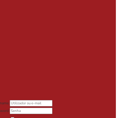
rname
sword