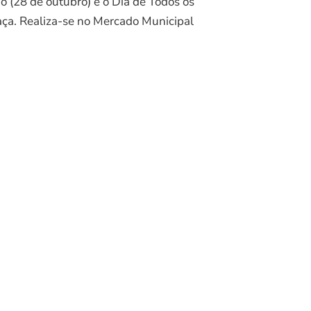
o (28 de outubro) e o Dia de Todos os
aça. Realiza-se no Mercado Municipal