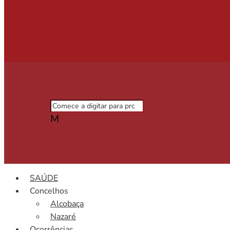
M
SAÚDE
Concelhos
Alcobaça
Nazaré
Ocorrências