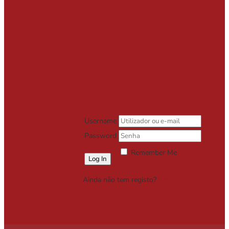
Username
Password
Remember Me
Lost your password?
Ainda não tem registo?
Registe-se
Grátis