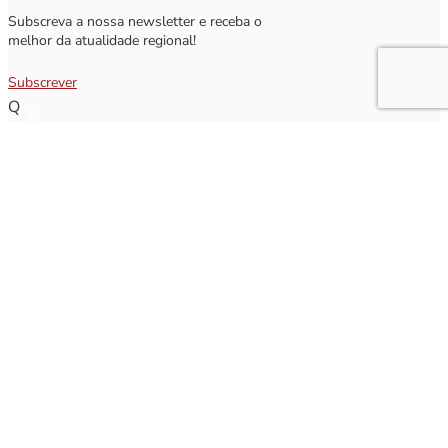
Subscreva a nossa newsletter e receba o
melhor da atualidade regional!
Subscrever
Q
Subscrever Newsletter
Insira o seu nome e o seu email para receber a Newsletter.
[sibwp_form id=1]
Nota
: Os seus dados não serão fornecidos a terceiros sendo apenas utilizados para envio de
informações acerca da Região da Nazaré. A qualquer momento poderá anular o seu registo.