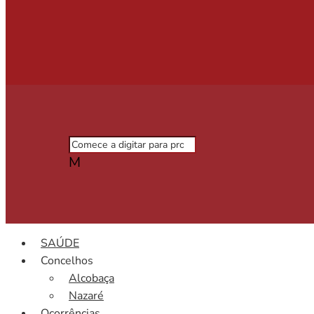
M
SAÚDE
Concelhos
Alcobaça
Nazaré
Ocorrências