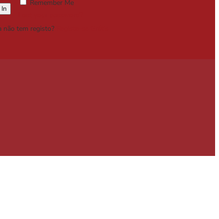
Remember Me
Lost your password?
a não tem registo?
Registe-se Grátis