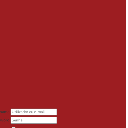
rname
sword