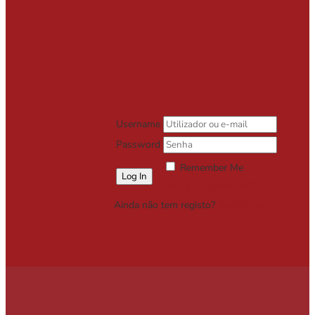
Username
Password
Remember Me
Lost your password?
Ainda não tem registo?
Registe-se
Grátis