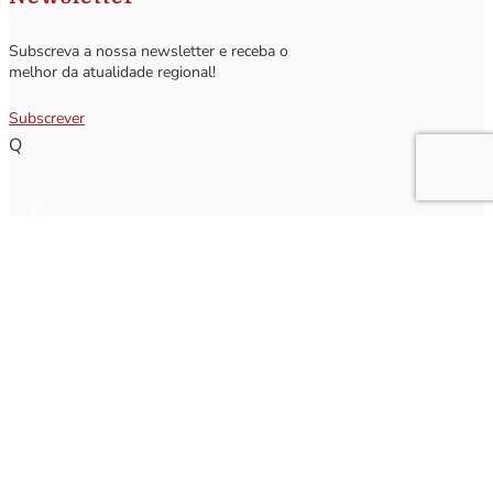
Subscreva a nossa newsletter e receba o
melhor da atualidade regional!
Subscrever
Q
Subscrever Newsletter
Insira o seu nome e o seu email para receber a Newsletter.
[sibwp_form id=1]
Nota
: Os seus dados não serão fornecidos a terceiros sendo apenas utilizados para envio de
informações acerca da Região da Nazaré. A qualquer momento poderá anular o seu registo.