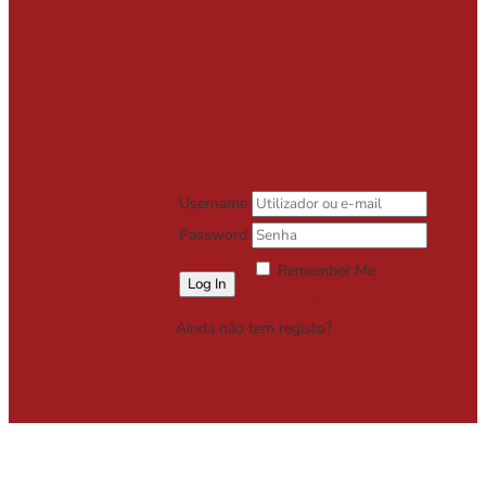
Username
Password
Remember Me
Lost your password?
Ainda não tem registo?
Registe-se
Grátis