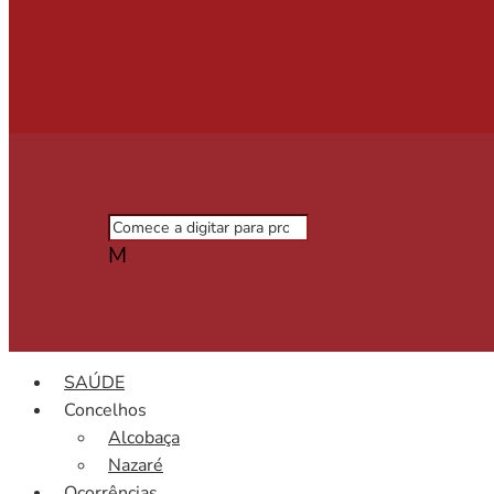
M
SAÚDE
Concelhos
Alcobaça
Nazaré
Ocorrências