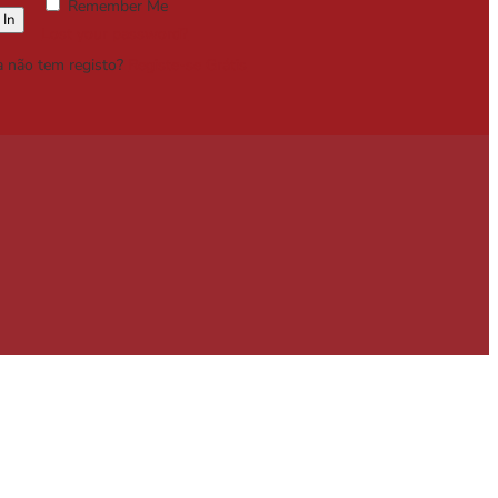
Remember Me
Lost your password?
a não tem registo?
Registe-se Grátis