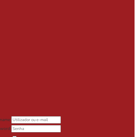
rname
sword