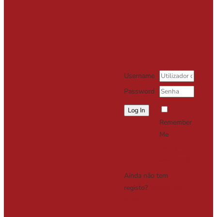
Username
Password
Remember
Me
Lost your
password?
Ainda não tem
registo?
Registe-se
Grátis