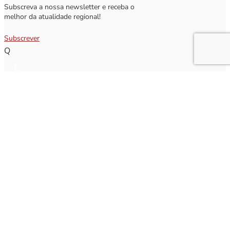
Subscreva a nossa newsletter e receba o
melhor da atualidade regional!
Subscrever
Q
Subscrever Newsletter
Insira o seu nome e o seu email para receber a Newsletter.
[sibwp_form id=1]
Nota
: Os seus dados não serão fornecidos a terceiros sendo apenas utilizados para envio de
informações acerca da Região da Nazaré. A qualquer momento poderá anular o seu registo.