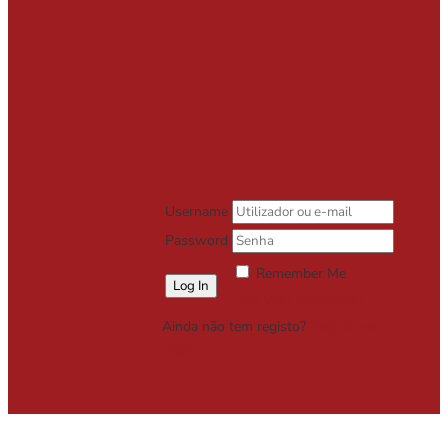
Username
Password
Remember Me
Lost your password?
Ainda não tem registo?
Registe-se
Grátis