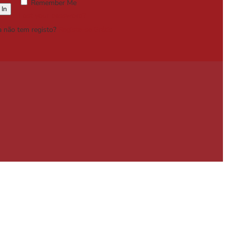
Remember Me
Lost your password?
a não tem registo?
Registe-se Grátis