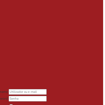
rname
sword