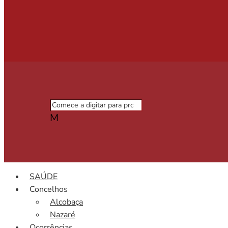
M
SAÚDE
Concelhos
Alcobaça
Nazaré
Ocorrências