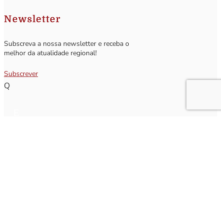
Newsletter
Subscreva a nossa newsletter e receba o
melhor da atualidade regional!
Subscrever
Q
Subscrever Newsletter
Insira o seu nome e o seu email para receber a Newsletter.
[sibwp_form id=1]
Nota
: Os seus dados não serão fornecidos a terceiros sendo apenas utilizados para envio de