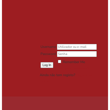
Username
Password
Remember Me
Lost your password?
Ainda não tem registo?
Registe-se
Grátis