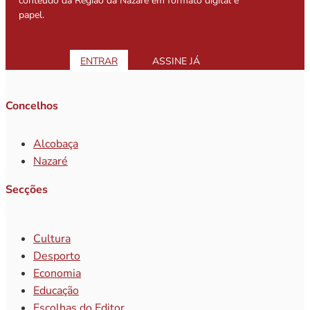
conteúdo da Região da Nazaré em formato digital e
papel.
ENTRAR
ASSINE JÁ
Concelhos
Alcobaça
Nazaré
Secções
Cultura
Desporto
Economia
Educação
Escolhas do Editor