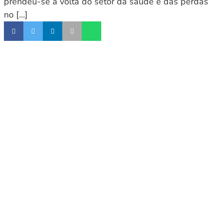
prendeu-se à volta do setor da saúde e das perdas
no […]