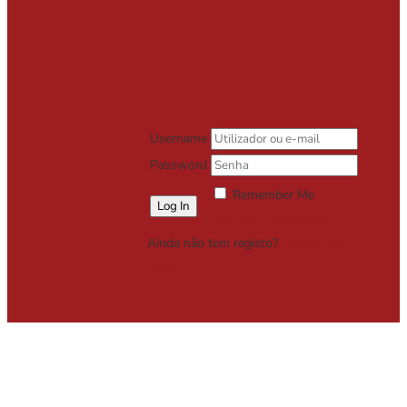
Username
Password
Remember Me
Lost your password?
Ainda não tem registo?
Registe-se
Grátis