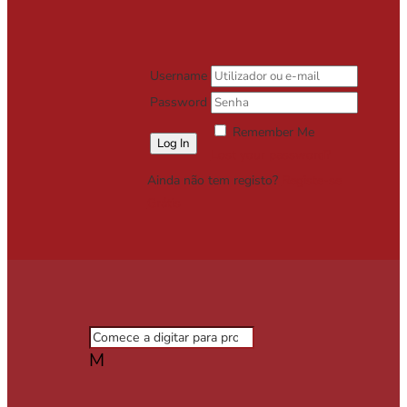
Username
Password
Remember Me
Lost your password?
Ainda não tem registo?
Registe-se
Grátis
M