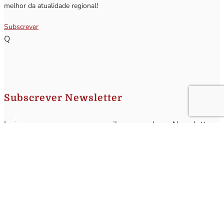
melhor da atualidade regional!
Subscrever
Q
Subscrever Newsletter
Insira o seu nome e o seu email para receber a Newsletter.
[sibwp_form id=1]
Nota
: Os seus dados não serão fornecidos a terceiros sendo apenas utilizados para envio de
informações acerca da Região da Nazaré. A qualquer momento poderá anular o seu registo.