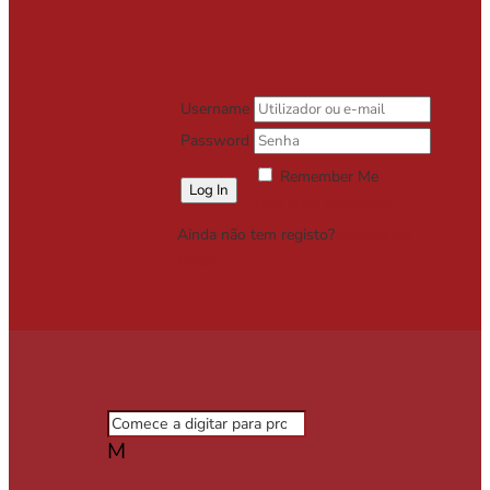
Username
Password
Remember Me
Lost your password?
Ainda não tem registo?
Registe-se
Grátis
M