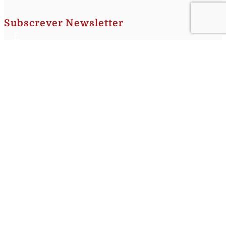
Subscrever Newsletter
Insira o seu nome e o seu email para receber a Newsletter.
[sibwp_form id=1]
Nota
: Os seus dados não serão fornecidos a terceiros sendo apenas utilizados para envio de
informações acerca da Região da Nazaré. A qualquer momento poderá anular o seu registo.