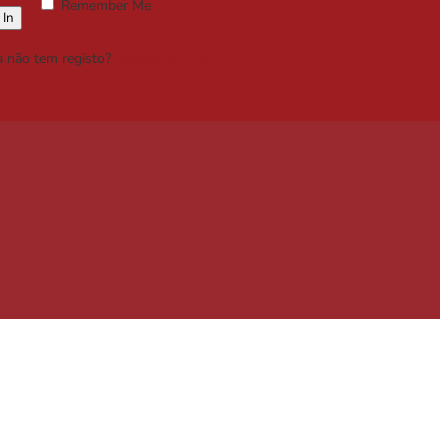
Remember Me
Lost your password?
a não tem registo?
Registe-se Grátis