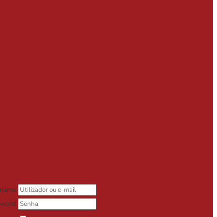
rname
sword