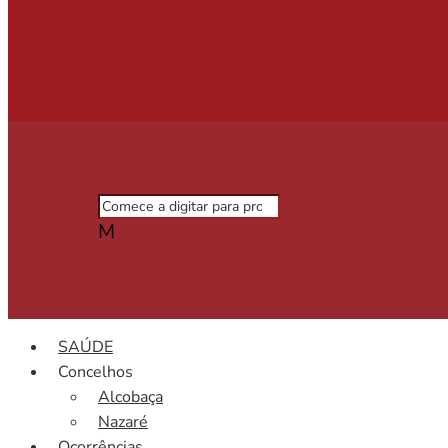
M
SAÚDE
Concelhos
Alcobaça
Nazaré
Ocorrências