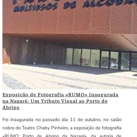
Exposição de Fotografia «RUMO» Inaugurada
na Nazaré: Um Tributo Visual ao Porto de
Abrigo
Foi inaugurada no passado dia 11 de outubro, no salão
nobre do Teatro Chaby Pinheiro, a exposição de fotografia
«RUMO: Porto de Abrigo da Nazaré», da autoria de