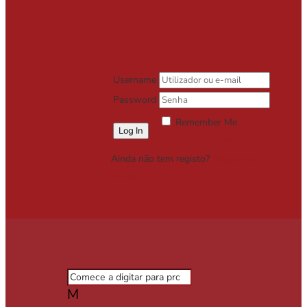
Username
Password
Remember Me
Lost your password?
Ainda não tem registo?
Registe-se
Grátis
M