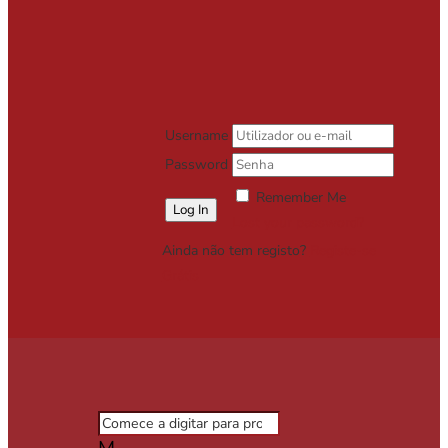
Username
Password
Remember Me
Lost your password?
Ainda não tem registo?
Registe-se
Grátis