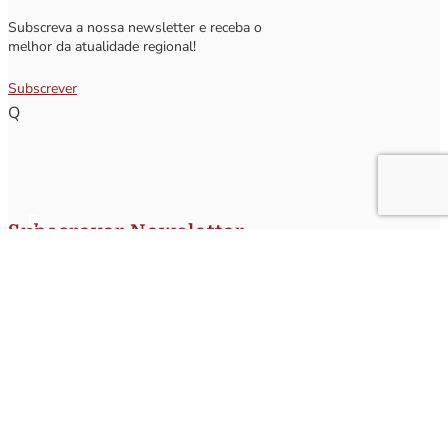
Subscreva a nossa newsletter e receba o
melhor da atualidade regional!
Subscrever
Q
Subscrever Newsletter
Insira o seu nome e o seu email para receber a Newsletter.
[sibwp_form id=1]
Nota
: Os seus dados não serão fornecidos a terceiros sendo apenas utilizados para envio de
informações acerca da Região da Nazaré. A qualquer momento poderá anular o seu registo.