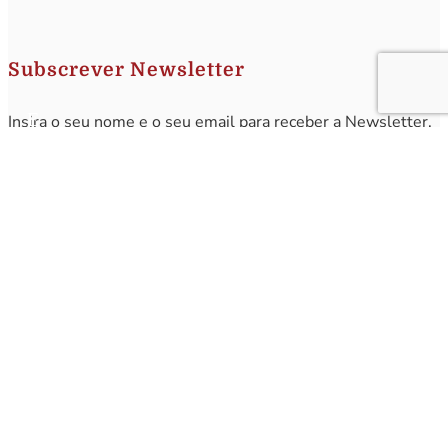
Subscrever Newsletter
Insira o seu nome e o seu email para receber a Newsletter.
[sibwp_form id=1]
Nota
: Os seus dados não serão fornecidos a terceiros sendo apenas utilizados para envio de
informações acerca da Região da Nazaré. A qualquer momento poderá anular o seu registo.