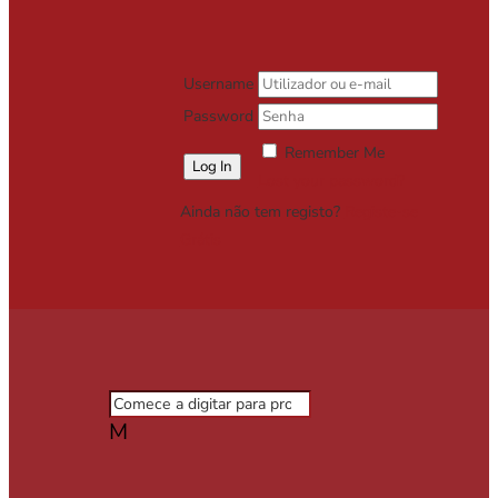
Username
Password
Remember Me
Lost your password?
Ainda não tem registo?
Registe-se
Grátis
M