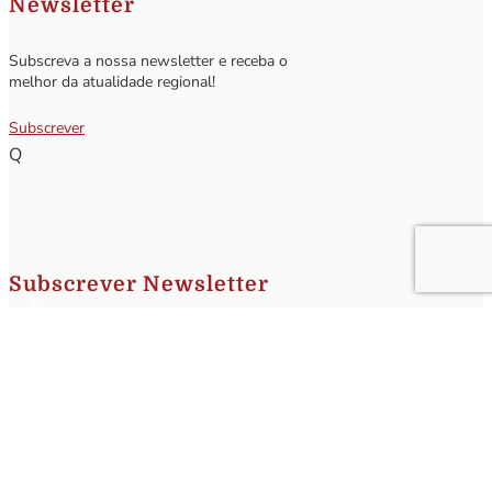
Newsletter
Subscreva a nossa newsletter e receba o
melhor da atualidade regional!
Subscrever
Q
Subscrever Newsletter
Insira o seu nome e o seu email para receber a Newsletter.
[sibwp_form id=1]
Nota
: Os seus dados não serão fornecidos a terceiros sendo apenas utilizados para envio de
informações acerca da Região da Nazaré. A qualquer momento poderá anular o seu registo.