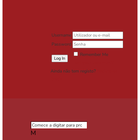
Username
Password
Remember Me
Lost your password?
Ainda não tem registo?
Registe-se
Grátis
M