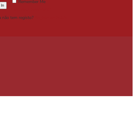
Remember Me
Lost your password?
a não tem registo?
Registe-se Grátis