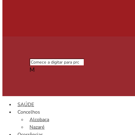
M
SAÚDE
Concelhos
Alcobaça
Nazaré
Ocorrências