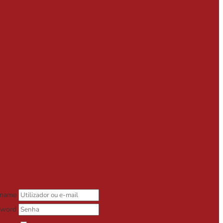
rname
sword