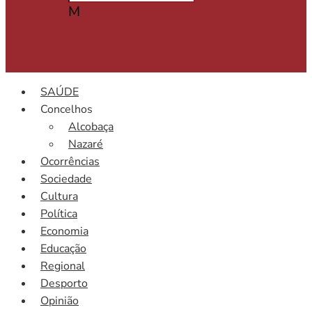
M
SAÚDE
Concelhos
Alcobaça
Nazaré
Ocorrências
Sociedade
Cultura
Política
Economia
Educação
Regional
Desporto
Opinião