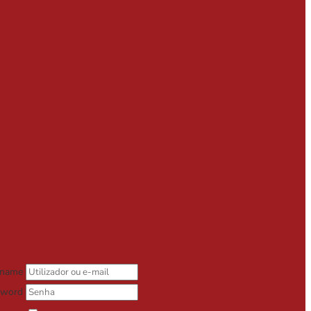
rname
sword