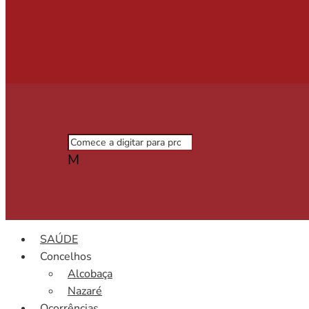
M
SAÚDE
Concelhos
Alcobaça
Nazaré
Ocorrências