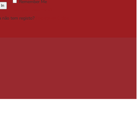
Remember Me
Lost your password?
a não tem registo?
Registe-se Grátis