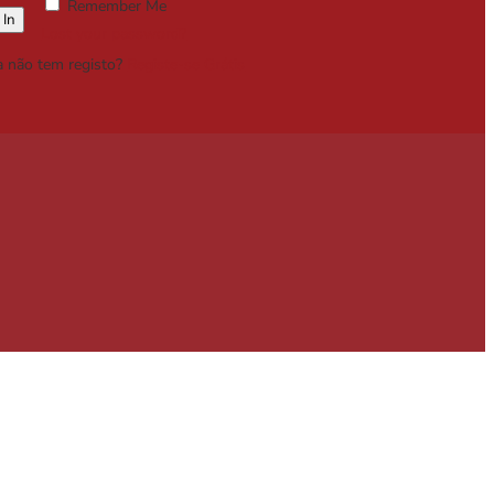
Remember Me
Lost your password?
a não tem registo?
Registe-se Grátis