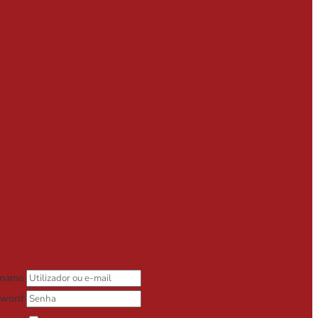
rname
sword