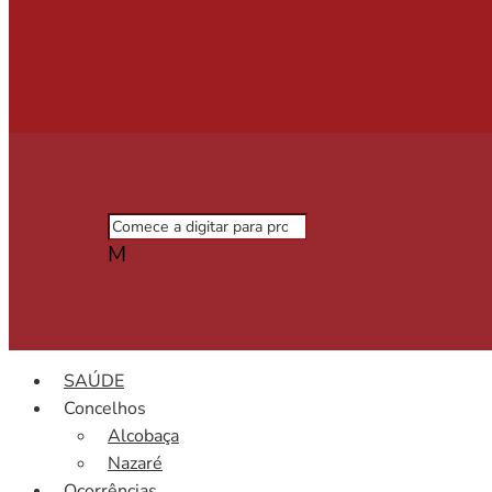
M
SAÚDE
Concelhos
Alcobaça
Nazaré
Ocorrências