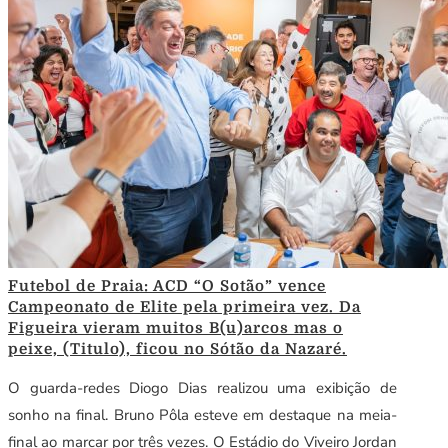
Futebol de Praia: ACD “O Sotão” vence
Campeonato de Elite pela primeira vez. Da
Figueira vieram muitos B(u)arcos mas o
peixe, (Titulo), ficou no Sótão da Nazaré.
O guarda-redes Diogo Dias realizou uma exibição de
sonho na final. Bruno Pôla esteve em destaque na meia-
final ao marcar por três vezes. O Estádio do Viveiro Jordan