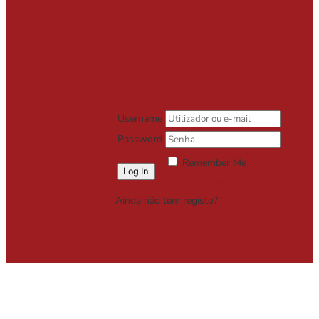
Username
Password
Remember Me
Lost your password?
Ainda não tem registo?
Registe-se
Grátis