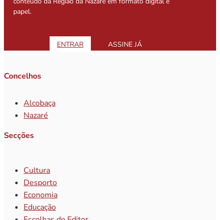
conteúdo da Região da Nazaré em formato digital e
papel.
ENTRAR
ASSINE JÁ
Concelhos
Alcobaça
Nazaré
Secções
Cultura
Desporto
Economia
Educação
Escolhas do Editor