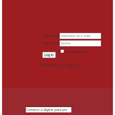
Username
Password
Remember Me
Lost your password?
Ainda não tem registo?
Registe-se
Grátis