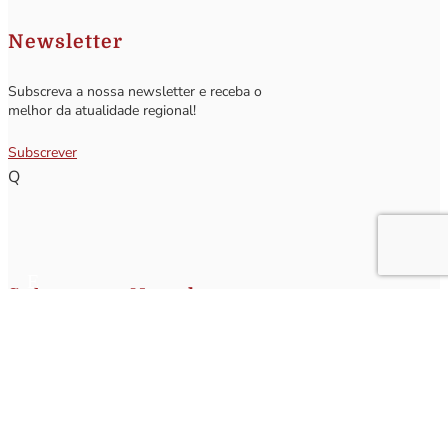
Newsletter
Subscreva a nossa newsletter e receba o
melhor da atualidade regional!
Subscrever
Q
Subscrever Newsletter
Insira o seu nome e o seu email para receber a Newsletter.
[sibwp_form id=1]
Nota
: Os seus dados não serão fornecidos a terceiros sendo apenas utilizados para envio de