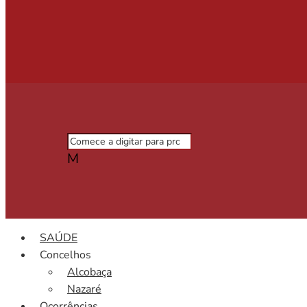
M
SAÚDE
Concelhos
Alcobaça
Nazaré
Ocorrências