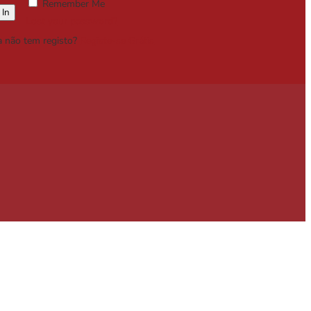
Remember Me
Lost your password?
a não tem registo?
Registe-se Grátis