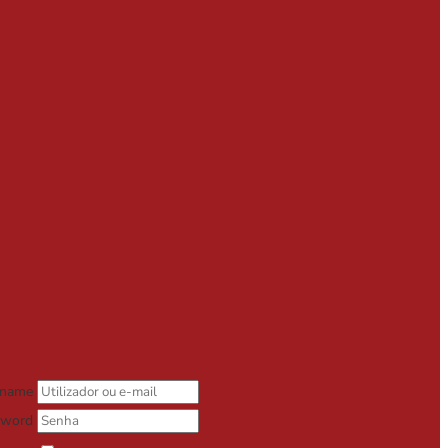
rname
sword