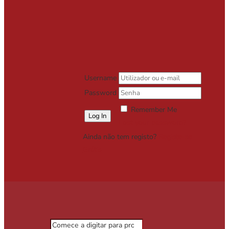
Username
Password
Remember Me
Lost your password?
Ainda não tem registo?
Registe-se
Grátis