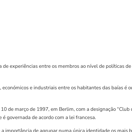
a de experiências entre os membros ao nível de políticas de
, económicos e industriais entre os habitantes das baías é o
10 de março de 1997, em Berlim, com a designação “Club d
 é governada de acordo com a lei francesa.
e a importância de agrupar numa única identidade os mais be