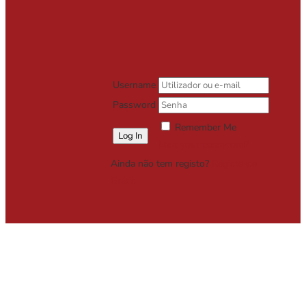
Username
Password
Remember Me
Lost your password?
Ainda não tem registo?
Registe-se
Grátis