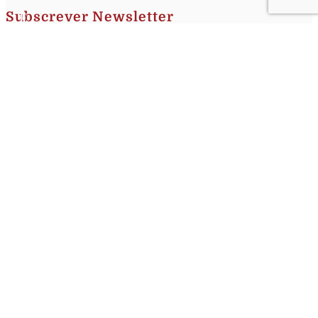
Subscrever Newsletter
Insira o seu nome e o seu email para receber a Newsletter.
[sibwp_form id=1]
Nota
: Os seus dados não serão fornecidos a terceiros sendo apenas utilizados para envio de
informações acerca da Região da Nazaré. A qualquer momento poderá anular o seu registo.