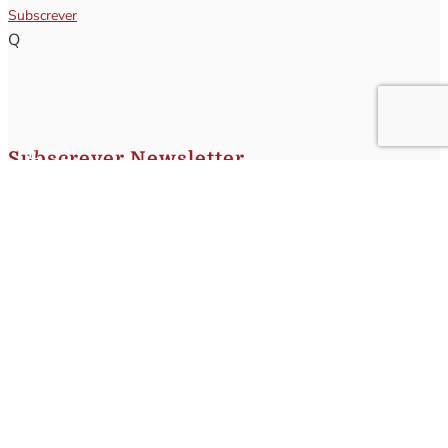
Subscrever
Q
Subscrever Newsletter
Insira o seu nome e o seu email para receber a Newsletter.
[sibwp_form id=1]
Nota
: Os seus dados não serão fornecidos a terceiros sendo apenas utilizados para envio de
informações acerca da Região da Nazaré. A qualquer momento poderá anular o seu registo.