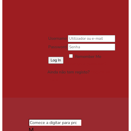
Username
Password
Remember Me
Lost your password?
Ainda não tem registo?
Registe-se
Grátis
M