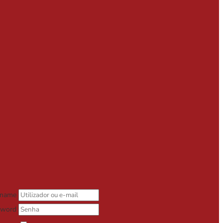
rname
sword