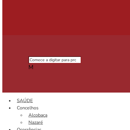
M
SAÚDE
Concelhos
Alcobaça
Nazaré
Ocorrências