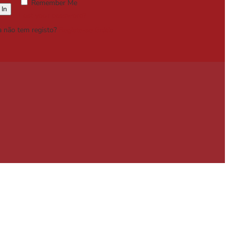
Remember Me
Lost your password?
a não tem registo?
Registe-se Grátis