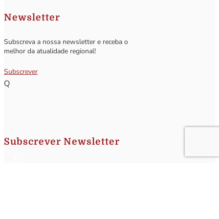
Newsletter
Subscreva a nossa newsletter e receba o
melhor da atualidade regional!
Subscrever
Q
Subscrever Newsletter
Insira o seu nome e o seu email para receber a Newsletter.
[sibwp_form id=1]
Nota
: Os seus dados não serão fornecidos a terceiros sendo apenas utilizados para envio de