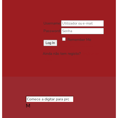
Username
Password
Remember Me
Lost your password?
Ainda não tem registo?
Registe-se
Grátis
M