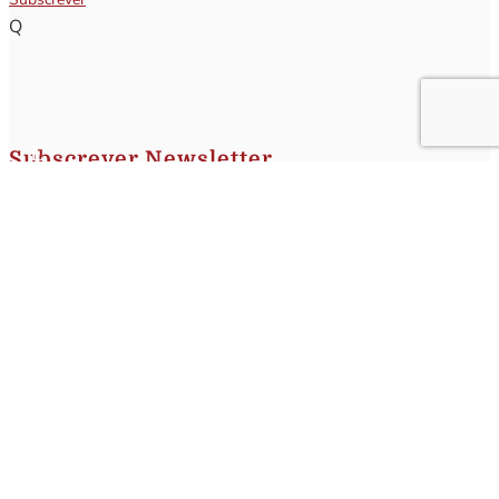
Q
Subscrever Newsletter
Insira o seu nome e o seu email para receber a Newsletter.
[sibwp_form id=1]
Nota
: Os seus dados não serão fornecidos a terceiros sendo apenas utilizados para envio de
informações acerca da Região da Nazaré. A qualquer momento poderá anular o seu registo.