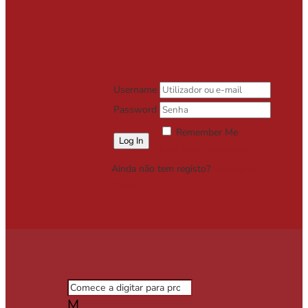
Username
Password
Remember Me
Lost your password?
Ainda não tem registo?
Registe-se
Grátis
M