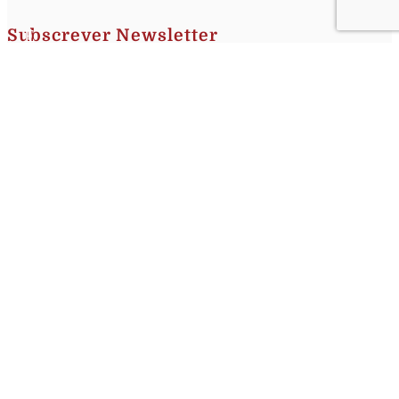
Subscrever Newsletter
Insira o seu nome e o seu email para receber a Newsletter.
[sibwp_form id=1]
Nota
: Os seus dados não serão fornecidos a terceiros sendo apenas utilizados para envio de
informações acerca da Região da Nazaré. A qualquer momento poderá anular o seu registo.