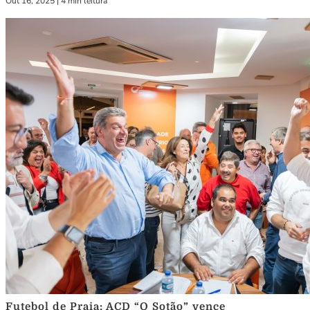
Out 16, 2025
|
4 min leitura
Futebol de Praia: ACD “O Sotão” vence