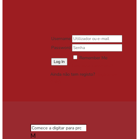
Username
Password
Remember Me
Lost your password?
Ainda não tem registo?
Registe-se
Grátis
M