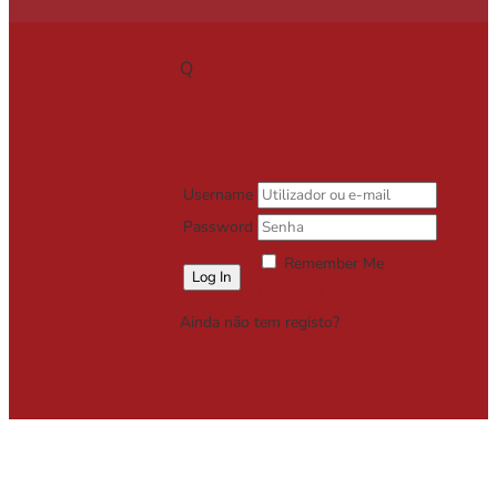
Q
Username
Password
Remember Me
Lost your password?
Ainda não tem registo?
Registe-se
Grátis