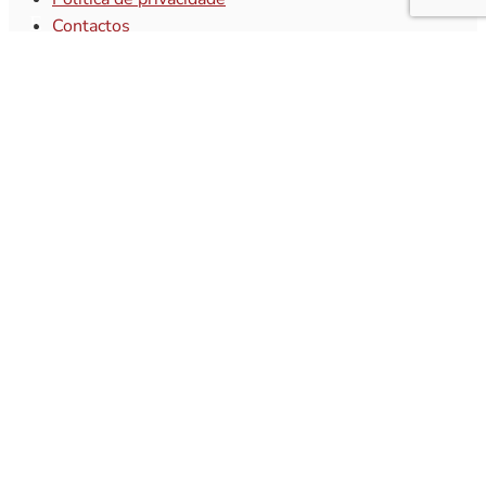
Contactos
Follow
Follow
Follow
Newsletter
Subscreva a nossa newsletter e receba o
melhor da atualidade regional!
Subscrever
Q
Subscrever Newsletter