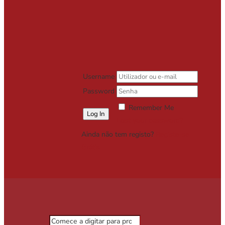
Username
Password
Remember Me
Lost your password?
Ainda não tem registo?
Registe-se
Grátis