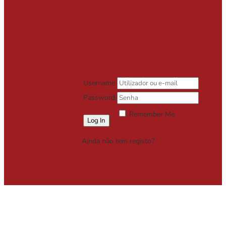
Username
Password
Remember Me
Lost your password?
Ainda não tem registo?
Registe-se
Grátis