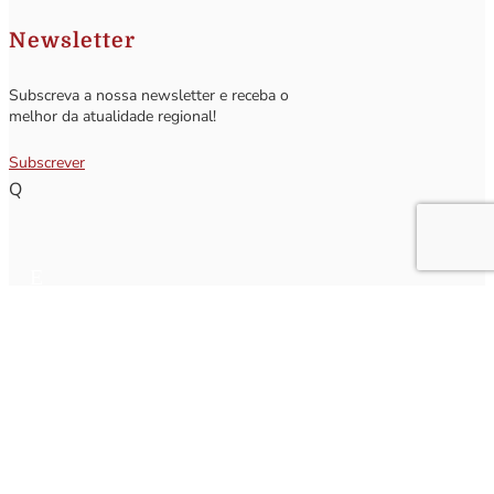
Newsletter
Subscreva a nossa newsletter e receba o
melhor da atualidade regional!
Subscrever
Q
Subscrever Newsletter
Insira o seu nome e o seu email para receber a Newsletter.
[sibwp_form id=1]
Nota
: Os seus dados não serão fornecidos a terceiros sendo apenas utilizados para envio de