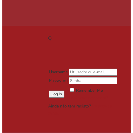
Q
Username
Password
Remember Me
Lost your password?
Ainda não tem registo?
Registe-se
Grátis