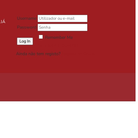
Username
 JÁ
Password
Remember Me
Lost your password?
Ainda não tem registo?
Registe-se Grátis