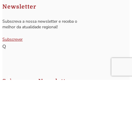
Newsletter
Subscreva a nossa newsletter e receba o
melhor da atualidade regional!
Subscrever
Q
Subscrever Newsletter
Insira o seu nome e o seu email para receber a Newsletter.
[sibwp_form id=1]
Nota
: Os seus dados não serão fornecidos a terceiros sendo apenas utilizados para envio de
informações acerca da Região da Nazaré. A qualquer momento poderá anular o seu registo.