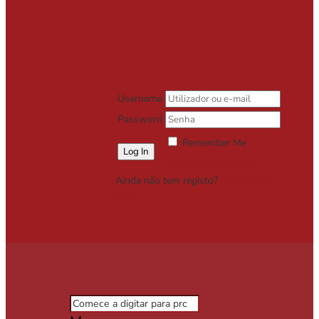
Username
Password
Remember Me
Lost your password?
Ainda não tem registo?
Registe-se
Grátis